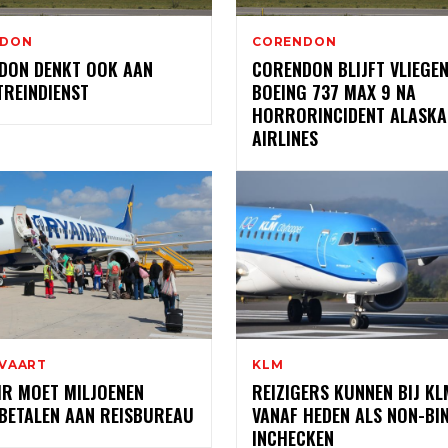
NDON
CORENDON
DON DENKT OOK AAN
CORENDON BLIJFT VLIEGE
TREINDIENST
BOEING 737 MAX 9 NA
HORRORINCIDENT ALASKA
AIRLINES
VAART
KLM
IR MOET MILJOENEN
REIZIGERS KUNNEN BIJ KL
BETALEN AAN REISBUREAU
VANAF HEDEN ALS NON-BI
INCHECKEN