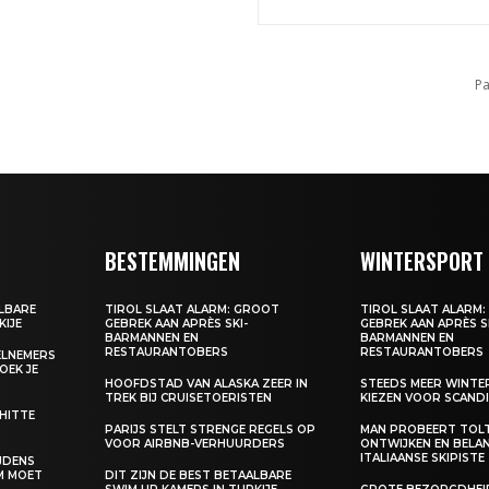
Pa
BESTEMMINGEN
WINTERSPORT
ALBARE
TIROL SLAAT ALARM: GROOT
TIROL SLAAT ALARM
KIJE
GEBREK AAN APRÈS SKI-
GEBREK AAN APRÈS S
BARMANNEN EN
BARMANNEN EN
RESTAURANTOBERS
RESTAURANTOBERS
EELNEMERS
BOEK JE
HOOFDSTAD VAN ALASKA ZEER IN
STEEDS MEER WINT
TREK BIJ CRUISETOERISTEN
KIEZEN VOOR SCANDI
 HITTE
PARIJS STELT STRENGE REGELS OP
MAN PROBEERT TOL
VOOR AIRBNB-VERHUURDERS
ONTWIJKEN EN BELA
ITALIAANSE SKIPISTE
IJDENS
M MOET
DIT ZIJN DE BEST BETAALBARE