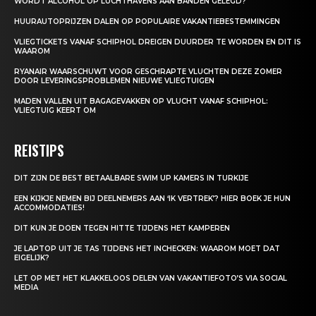
WORDT ALCOHOL OP LUCHTHAVENS AAN BANDEN GELEGD?
HUURAUTOPRIJZEN DALEN OP POPULAIRE VAKANTIEBESTEMMINGEN
VLIEGTICKETS VANAF SCHIPHOL DREIGEN DUURDER TE WORDEN EN DIT IS
WAAROM
RYANAIR WAARSCHUWT VOOR GESCHRAPTE VLUCHTEN DEZE ZOMER
DOOR LEVERINGSPROBLEMEN NIEUWE VLIEGTUIGEN
MADEN VALLEN UIT BAGAGEVAKKEN OP VLUCHT VANAF SCHIPHOL:
VLIEGTUIG KEERT OM
REISTIPS
DIT ZIJN DE BEST BETAALBARE SWIM UP KAMERS IN TURKIJE
EEN KIJKJE NEMEN BIJ DEELNEMERS AAN ‘IK VERTREK’? HIER BOEK JE HUN
ACCOMMODATIES!
DIT KUN JE DOEN TEGEN HITTE TIJDENS HET KAMPEREN
JE LAPTOP UIT JE TAS TIJDENS HET INCHECKEN: WAAROM MOET DAT
EIGELIJK?
LET OP MET HET KLAKKELOOS DELEN VAN VAKANTIEFOTO’S VIA SOCIAL
MEDIA