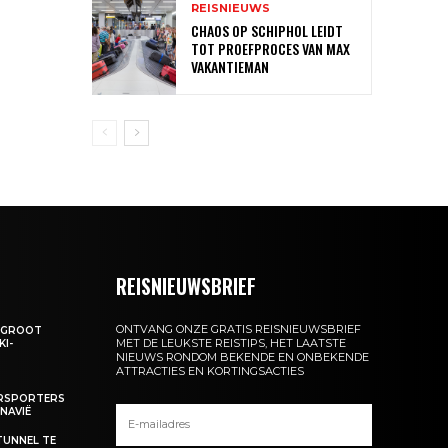
REISNIEUWS
CHAOS OP SCHIPHOL LEIDT
TOT PROEFPROCES VAN MAX
VAKANTIEMAN
REISNIEUWSBRIEF
ONTVANG ONZE GRATIS REISNIEUWSBRIEF
: GROOT
MET DE LEUKSTE REISTIPS, HET LAATSTE
KI-
NIEUWS RONDOM BEKENDE EN ONBEKENDE
ATTRACTIES EN KORTINGSACTIES
ERSPORTERS
NAVIË
TUNNEL TE