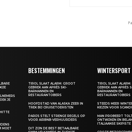
Pa
BESTEMMINGEN
WINTERSPORT
ALBARE
TIROL SLAAT ALARM: GROOT
TIROL SLAAT ALARM
KIJE
GEBREK AAN APRÈS SKI-
GEBREK AAN APRÈS S
BARMANNEN EN
BARMANNEN EN
RESTAURANTOBERS
RESTAURANTOBERS
EELNEMERS
BOEK JE
HOOFDSTAD VAN ALASKA ZEER IN
STEEDS MEER WINT
TREK BIJ CRUISETOERISTEN
KIEZEN VOOR SCANDI
 HITTE
PARIJS STELT STRENGE REGELS OP
MAN PROBEERT TOL
VOOR AIRBNB-VERHUURDERS
ONTWIJKEN EN BELA
ITALIAANSE SKIPISTE
IJDENS
M MOET
DIT ZIJN DE BEST BETAALBARE