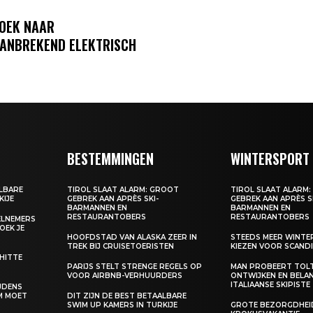
OEK NAAR
AANBREKEND ELEKTRISCH
BESTEMMINGEN
WINTERSPORT
ALBARE
TIROL SLAAT ALARM: GROOT
TIROL SLAAT ALARM
KIJE
GEBREK AAN APRÈS SKI-
GEBREK AAN APRÈS S
BARMANNEN EN
BARMANNEN EN
RESTAURANTOBERS
RESTAURANTOBERS
EELNEMERS
BOEK JE
HOOFDSTAD VAN ALASKA ZEER IN
STEEDS MEER WINT
TREK BIJ CRUISETOERISTEN
KIEZEN VOOR SCANDI
 HITTE
PARIJS STELT STRENGE REGELS OP
MAN PROBEERT TOL
VOOR AIRBNB-VERHUURDERS
ONTWIJKEN EN BELA
ITALIAANSE SKIPISTE
IJDENS
M MOET
DIT ZIJN DE BEST BETAALBARE
SWIM UP KAMERS IN TURKIJE
GROTE BEZORGDHEID