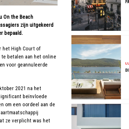
PA
au On the Beach
ssagiers zijn uitgekeerd
er bepaald.
 het High Court of
te betalen aan het online
L
gen voor geannuleerde
DI
oktober 2021 na het
ignificant beïnvloede
en om een oordeel aan de
vaartmaatschappij
t ze verplicht was het