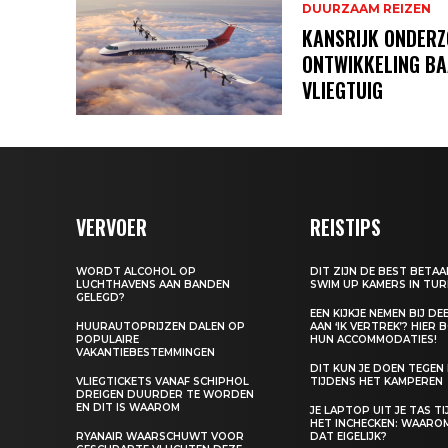
DUURZAAM REIZEN
KANSRIJK ONDERZ
ONTWIKKELING B
VLIEGTUIG
VERVOER
REISTIPS
WORDT ALCOHOL OP
DIT ZIJN DE BEST BETA
LUCHTHAVENS AAN BANDEN
SWIM UP KAMERS IN TUR
GELEGD?
EEN KIJKJE NEMEN BIJ D
HUURAUTOPRIJZEN DALEN OP
AAN ‘IK VERTREK’? HIER 
POPULAIRE
HUN ACCOMMODATIES!
VAKANTIEBESTEMMINGEN
DIT KUN JE DOEN TEGEN
VLIEGTICKETS VANAF SCHIPHOL
TIJDENS HET KAMPEREN
DREIGEN DUURDER TE WORDEN
EN DIT IS WAAROM
JE LAPTOP UIT JE TAS T
HET INCHECKEN: WAARO
RYANAIR WAARSCHUWT VOOR
DAT EIGELIJK?