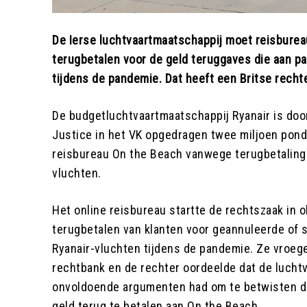
De Ierse luchtvaartmaatschappij moet reisbure
terugbetalen voor de geld teruggaves die aan pa
tijdens de pandemie. Dat heeft een Britse recht
De budgetluchtvaartmaatschappij Ryanair is door
Justice in het VK opgedragen twee miljoen pond 
reisbureau On the Beach vanwege terugbetalin
vluchten.
Het online reisbureau startte de rechtszaak in 
terugbetalen van klanten voor geannuleerde of s
Ryanair-vluchten tijdens de pandemie. Ze vroeg
rechtbank en de rechter oordeelde dat de lucht
onvoldoende argumenten had om te betwisten da
geld terug te betalen aan On the Beach.