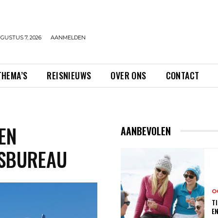
GUSTUS 7, 2026
AANMELDEN
THEMA’S
REISNIEUWS
OVER ONS
CONTACT
EN
AANBEVOLEN
ISBUREAU
O
TI
E