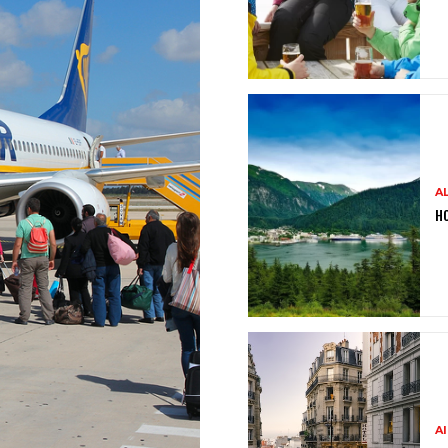
A
HO
A