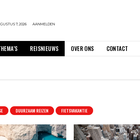
GUSTUS 7, 2026
AANMELDEN
THEMA’S
REISNIEUWS
OVER ONS
CONTACT
SE
DUURZAAM REIZEN
FIETSVAKANTIE