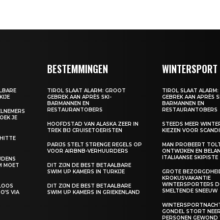
BESTEMMINGEN
WINTERSPORT
ALBARE
TIROL SLAAT ALARM: GROOT
TIROL SLAAT ALARM
KIJE
GEBREK AAN APRÈS SKI-
GEBREK AAN APRÈS S
BARMANNEN EN
BARMANNEN EN
RESTAURANTOBERS
RESTAURANTOBERS
EELNEMERS
BOEK JE
HOOFDSTAD VAN ALASKA ZEER IN
STEEDS MEER WINT
TREK BIJ CRUISETOERISTEN
KIEZEN VOOR SCANDI
 HITTE
PARIJS STELT STRENGE REGELS OP
MAN PROBEERT TOL
VOOR AIRBNB-VERHUURDERS
ONTWIJKEN EN BELA
ITALIAANSE SKIPISTE
IJDENS
M MOET
DIT ZIJN DE BEST BETAALBARE
SWIM UP KAMERS IN TURKIJE
GROTE BEZORGDHEID
KROKUSVAKANTIE
WINTERSPORTERS D
ELOOS
DIT ZIJN DE BEST BETAALBARE
SMELTENDE SNEEUW
O’S VIA
SWIM UP KAMERS IN GRIEKENLAND
WINTERSPORTNACHT
GONDEL STORT NEER,
PERSONEN GEWOND