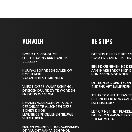
VERVOER
REISTIPS
WORDT ALCOHOL OP
DIT ZIJN DE BEST BETA
LUCHTHAVENS AAN BANDEN
SWIM UP KAMERS IN TUR
GELEGD?
EEN KIJKJE NEMEN BIJ D
HUURAUTOPRIJZEN DALEN OP
AAN ‘IK VERTREK’? HIER 
POPULAIRE
HUN ACCOMMODATIES!
VAKANTIEBESTEMMINGEN
DIT KUN JE DOEN TEGEN
VLIEGTICKETS VANAF SCHIPHOL
TIJDENS HET KAMPEREN
DREIGEN DUURDER TE WORDEN
EN DIT IS WAAROM
JE LAPTOP UIT JE TAS T
HET INCHECKEN: WAARO
RYANAIR WAARSCHUWT VOOR
DAT EIGELIJK?
GESCHRAPTE VLUCHTEN DEZE
ZOMER DOOR
LET OP MET HET KLAKK
LEVERINGSPROBLEMEN NIEUWE
DELEN VAN VAKANTIEFOT
VLIEGTUIGEN
SOCIAL MEDIA
MADEN VALLEN UIT BAGAGEVAKKEN
OP VLUCHT VANAF SCHIPHOL: