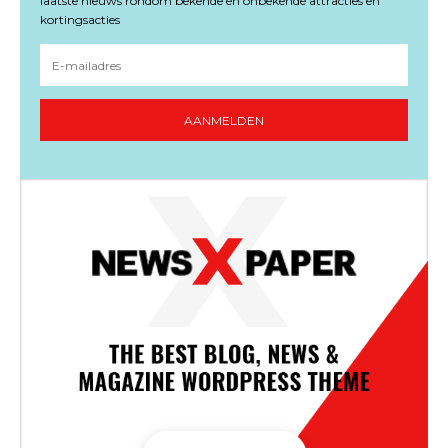
laatste nieuws rondom bekende en onbekende attracties en
kortingsacties
AANMELDEN