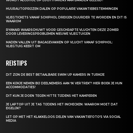
WORDT ALCOHOL OP LUCHTHAVENS AAN BANDEN GELEGD?
HUURAUTOPRIJZEN DALEN OP POPULAIRE VAKANTIEBESTEMMINGEN
VLIEGTICKETS VANAF SCHIPHOL DREIGEN DUURDER TE WORDEN EN DIT IS
WAAROM
RYANAIR WAARSCHUWT VOOR GESCHRAPTE VLUCHTEN DEZE ZOMER
DOOR LEVERINGSPROBLEMEN NIEUWE VLIEGTUIGEN
MADEN VALLEN UIT BAGAGEVAKKEN OP VLUCHT VANAF SCHIPHOL:
VLIEGTUIG KEERT OM
REISTIPS
DIT ZIJN DE BEST BETAALBARE SWIM UP KAMERS IN TURKIJE
EEN KIJKJE NEMEN BIJ DEELNEMERS AAN ‘IK VERTREK’? HIER BOEK JE HUN
ACCOMMODATIES!
DIT KUN JE DOEN TEGEN HITTE TIJDENS HET KAMPEREN
JE LAPTOP UIT JE TAS TIJDENS HET INCHECKEN: WAAROM MOET DAT
EIGELIJK?
LET OP MET HET KLAKKELOOS DELEN VAN VAKANTIEFOTO’S VIA SOCIAL
MEDIA