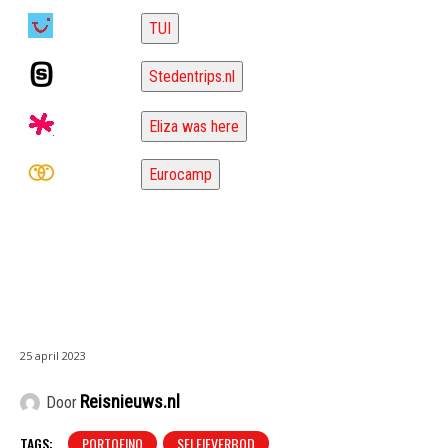
TUI
Stedentrips.nl
Eliza was here
Eurocamp
25 april 2023
Reisnieuws.nl
Door
TAGS:
PORTOFINO
SELFIEVERBOD