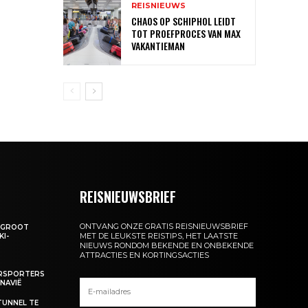
REISNIEUWS
CHAOS OP SCHIPHOL LEIDT
TOT PROEFPROCES VAN MAX
VAKANTIEMAN
REISNIEUWSBRIEF
ONTVANG ONZE GRATIS REISNIEUWSBRIEF
: GROOT
MET DE LEUKSTE REISTIPS, HET LAATSTE
KI-
NIEUWS RONDOM BEKENDE EN ONBEKENDE
ATTRACTIES EN KORTINGSACTIES
ERSPORTERS
NAVIË
TUNNEL TE