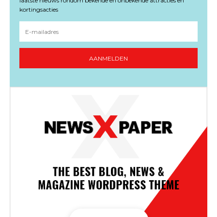
laatste nieuws rondom bekende en onbekende attracties en
kortingsacties
AANMELDEN