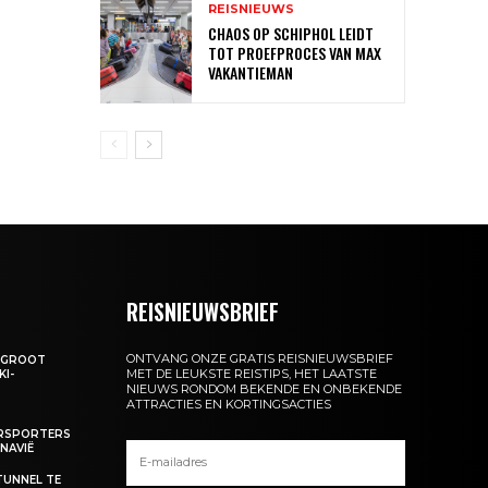
REISNIEUWS
CHAOS OP SCHIPHOL LEIDT
TOT PROEFPROCES VAN MAX
VAKANTIEMAN
REISNIEUWSBRIEF
ONTVANG ONZE GRATIS REISNIEUWSBRIEF
: GROOT
MET DE LEUKSTE REISTIPS, HET LAATSTE
KI-
NIEUWS RONDOM BEKENDE EN ONBEKENDE
ATTRACTIES EN KORTINGSACTIES
ERSPORTERS
NAVIË
TUNNEL TE