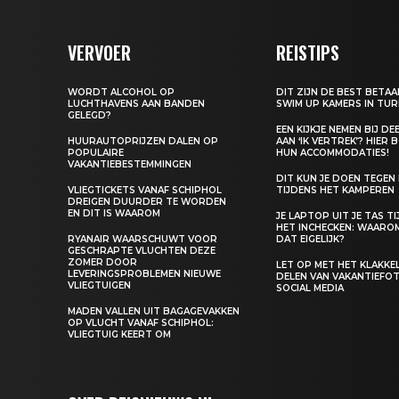
VERVOER
REISTIPS
WORDT ALCOHOL OP
DIT ZIJN DE BEST BETA
LUCHTHAVENS AAN BANDEN
SWIM UP KAMERS IN TUR
GELEGD?
EEN KIJKJE NEMEN BIJ D
HUURAUTOPRIJZEN DALEN OP
AAN ‘IK VERTREK’? HIER 
POPULAIRE
HUN ACCOMMODATIES!
VAKANTIEBESTEMMINGEN
DIT KUN JE DOEN TEGEN
VLIEGTICKETS VANAF SCHIPHOL
TIJDENS HET KAMPEREN
DREIGEN DUURDER TE WORDEN
EN DIT IS WAAROM
JE LAPTOP UIT JE TAS T
HET INCHECKEN: WAARO
RYANAIR WAARSCHUWT VOOR
DAT EIGELIJK?
GESCHRAPTE VLUCHTEN DEZE
ZOMER DOOR
LET OP MET HET KLAKK
LEVERINGSPROBLEMEN NIEUWE
DELEN VAN VAKANTIEFOT
VLIEGTUIGEN
SOCIAL MEDIA
MADEN VALLEN UIT BAGAGEVAKKEN
OP VLUCHT VANAF SCHIPHOL:
VLIEGTUIG KEERT OM