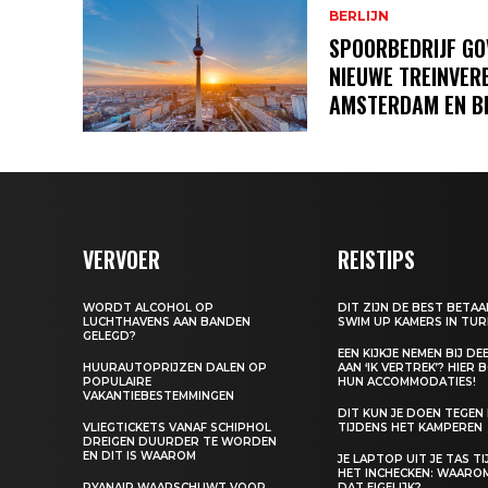
BERLIJN
SPOORBEDRIJF GO
NIEUWE TREINVER
AMSTERDAM EN BE
VERVOER
REISTIPS
WORDT ALCOHOL OP
DIT ZIJN DE BEST BETA
LUCHTHAVENS AAN BANDEN
SWIM UP KAMERS IN TUR
GELEGD?
EEN KIJKJE NEMEN BIJ D
HUURAUTOPRIJZEN DALEN OP
AAN ‘IK VERTREK’? HIER 
POPULAIRE
HUN ACCOMMODATIES!
VAKANTIEBESTEMMINGEN
DIT KUN JE DOEN TEGEN
VLIEGTICKETS VANAF SCHIPHOL
TIJDENS HET KAMPEREN
DREIGEN DUURDER TE WORDEN
EN DIT IS WAAROM
JE LAPTOP UIT JE TAS T
HET INCHECKEN: WAARO
RYANAIR WAARSCHUWT VOOR
DAT EIGELIJK?