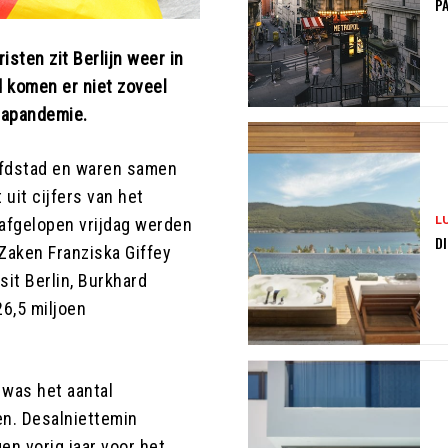
PA
isten zit Berlijn weer in
d komen er niet zoveel
onapandemie.
ofdstad en waren samen
 uit cijfers van het
L
 afgelopen vrijdag werden
DI
aken Franziska Giffey
sit Berlin, Burkhard
26,5 miljoen
 was het aantal
en. Desalniettemin
en vorig jaar voor het