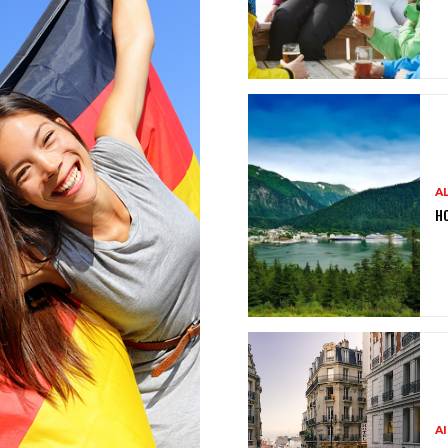
A
HO
A