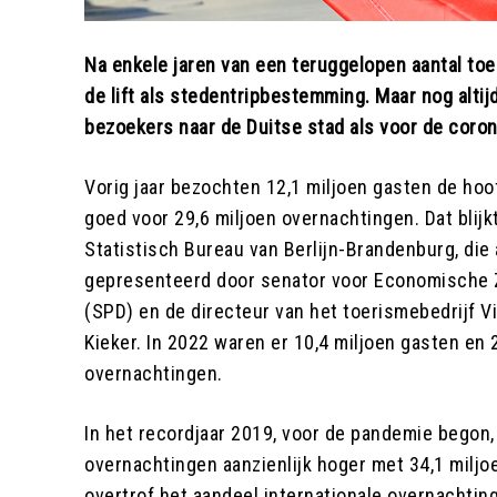
Na enkele jaren van een teruggelopen aantal toer
de lift als stedentripbestemming. Maar nog altij
bezoekers naar de Duitse stad als voor de cor
Vorig jaar bezochten 12,1 miljoen gasten de ho
goed voor 29,6 miljoen overnachtingen. Dat blijkt
Statistisch Bureau van Berlijn-Brandenburg, die
gepresenteerd door senator voor Economische Z
(SPD) en de directeur van het toerismebedrijf Vi
Kieker. In 2022 waren er 10,4 miljoen gasten en 
overnachtingen.
In het recordjaar 2019, voor de pandemie begon,
overnachtingen aanzienlijk hoger met 34,1 miljo
overtrof het aandeel internationale overnachting