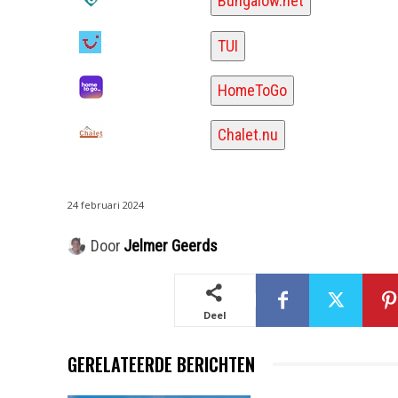
Bungalow.net
TUI
HomeToGo
Chalet.nu
24 februari 2024
Door
Jelmer Geerds
Deel
GERELATEERDE BERICHTEN