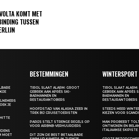
VOLTA KOMT MET
BINDING TUSSEN
RLIJN
BESTEMMINGEN
WINTERSPORT
ALBARE
TIROL SLAAT ALARM: GROOT
TIROL SLAAT ALARM
KIJE
GEBREK AAN APRÈS SKI-
GEBREK AAN APRÈS S
BARMANNEN EN
BARMANNEN EN
RESTAURANTOBERS
RESTAURANTOBERS
EELNEMERS
BOEK JE
HOOFDSTAD VAN ALASKA ZEER IN
STEEDS MEER WINT
TREK BIJ CRUISETOERISTEN
KIEZEN VOOR SCANDI
 HITTE
PARIJS STELT STRENGE REGELS OP
MAN PROBEERT TOL
VOOR AIRBNB-VERHUURDERS
ONTWIJKEN EN BELA
ITALIAANSE SKIPISTE
IJDENS
M MOET
DIT ZIJN DE BEST BETAALBARE
SWIM UP KAMERS IN TURKIJE
GROTE BEZORGDHEID