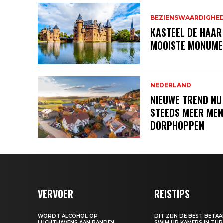
BEZIENSWAARDIGHE
KASTEEL DE HAAR
MOOISTE MONUME
NEDERLAND
NIEUWE TREND NU
STEEDS MEER MEN
DORPHOPPEN
VERVOER
REISTIPS
WORDT ALCOHOL OP
DIT ZIJN DE BEST BETA
LUCHTHAVENS AAN BANDEN
SWIM UP KAMERS IN TUR