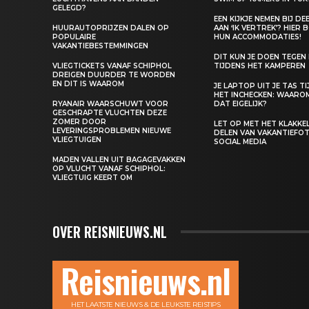
GELEGD?
EEN KIJKJE NEMEN BIJ D
HUURAUTOPRIJZEN DALEN OP
AAN ‘IK VERTREK’? HIER 
POPULAIRE
HUN ACCOMMODATIES!
VAKANTIEBESTEMMINGEN
DIT KUN JE DOEN TEGEN
VLIEGTICKETS VANAF SCHIPHOL
TIJDENS HET KAMPEREN
DREIGEN DUURDER TE WORDEN
EN DIT IS WAAROM
JE LAPTOP UIT JE TAS T
HET INCHECKEN: WAARO
RYANAIR WAARSCHUWT VOOR
DAT EIGELIJK?
GESCHRAPTE VLUCHTEN DEZE
ZOMER DOOR
LET OP MET HET KLAKK
LEVERINGSPROBLEMEN NIEUWE
DELEN VAN VAKANTIEFOT
VLIEGTUIGEN
SOCIAL MEDIA
MADEN VALLEN UIT BAGAGEVAKKEN
OP VLUCHT VANAF SCHIPHOL:
VLIEGTUIG KEERT OM
OVER REISNIEUWS.NL
Reisnieuws.nl
HET LAATSTE NIEUWS & DE LEUKSTE REISTIPS