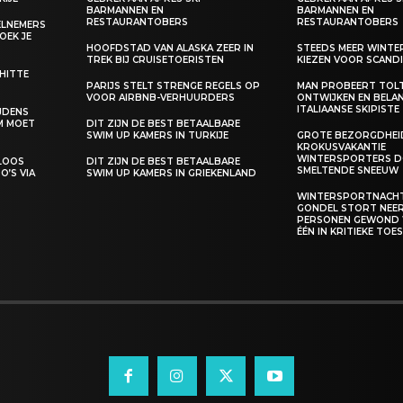
BARMANNEN EN
BARMANNEN EN
RESTAURANTOBERS
RESTAURANTOBERS
EELNEMERS
BOEK JE
HOOFDSTAD VAN ALASKA ZEER IN
STEEDS MEER WINT
TREK BIJ CRUISETOERISTEN
KIEZEN VOOR SCANDI
 HITTE
PARIJS STELT STRENGE REGELS OP
MAN PROBEERT TOL
VOOR AIRBNB-VERHUURDERS
ONTWIJKEN EN BELA
ITALIAANSE SKIPISTE
IJDENS
M MOET
DIT ZIJN DE BEST BETAALBARE
SWIM UP KAMERS IN TURKIJE
GROTE BEZORGDHEID
KROKUSVAKANTIE
WINTERSPORTERS D
ELOOS
DIT ZIJN DE BEST BETAALBARE
SMELTENDE SNEEUW
O’S VIA
SWIM UP KAMERS IN GRIEKENLAND
WINTERSPORTNACHT
GONDEL STORT NEER,
PERSONEN GEWOND
ÉÉN IN KRITIEKE TO