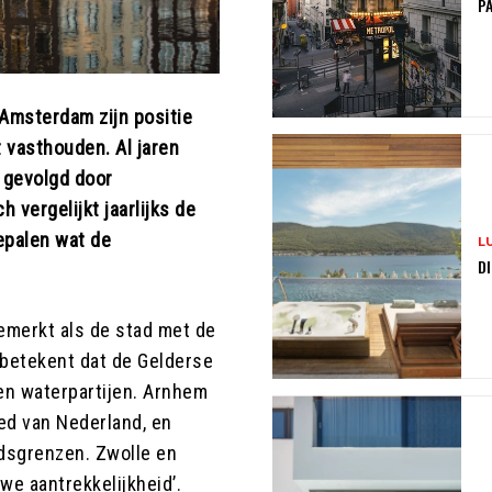
PA
 Amsterdam zijn positie
t vasthouden. Al jaren
t gevolgd door
 vergelijkt jaarlijks de
epalen wat de
L
DI
gemerkt als de stad met de
 betekent dat de Gelderse
en waterpartijen. Arnhem
ied van Nederland, en
adsgrenzen. Zwolle en
e aantrekkelijkheid’.