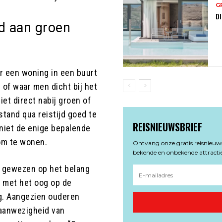
G
DI
d aan groen
r een woning in een buurt
of waar men dicht bij het
et direct nabij groen of
tand qua reistijd goed te
REISNIEUWSBRIEF
r niet de enige bepalende
 om te wonen.
Ontvang onze gratis reisnieuwsb
bekende en onbekende attractie
 gewezen op het belang
l met het oog op de
ng. Aangezien ouderen
 aanwezigheid van