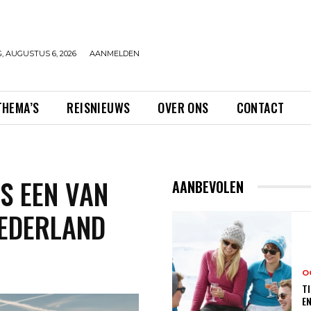
 AUGUSTUS 6, 2026
AANMELDEN
THEMA’S
REISNIEUWS
OVER ONS
CONTACT
S EEN VAN
AANBEVOLEN
NEDERLAND
O
TI
E