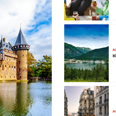
A
HO
A