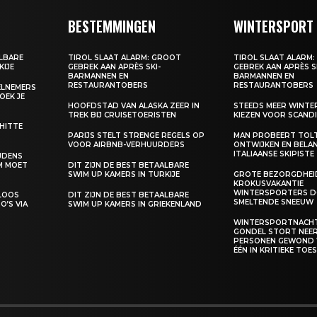
BESTEMMINGEN
WINTERSPORT
ALBARE
TIROL SLAAT ALARM: GROOT
TIROL SLAAT ALARM
KIJE
GEBREK AAN APRÈS SKI-
GEBREK AAN APRÈS S
BARMANNEN EN
BARMANNEN EN
RESTAURANTOBERS
RESTAURANTOBERS
EELNEMERS
BOEK JE
HOOFDSTAD VAN ALASKA ZEER IN
STEEDS MEER WINT
TREK BIJ CRUISETOERISTEN
KIEZEN VOOR SCANDI
 HITTE
PARIJS STELT STRENGE REGELS OP
MAN PROBEERT TOL
VOOR AIRBNB-VERHUURDERS
ONTWIJKEN EN BELA
ITALIAANSE SKIPISTE
IJDENS
M MOET
DIT ZIJN DE BEST BETAALBARE
SWIM UP KAMERS IN TURKIJE
GROTE BEZORGDHEID
KROKUSVAKANTIE
WINTERSPORTERS D
ELOOS
DIT ZIJN DE BEST BETAALBARE
SMELTENDE SNEEUW
O’S VIA
SWIM UP KAMERS IN GRIEKENLAND
WINTERSPORTNACHT
GONDEL STORT NEER,
PERSONEN GEWOND
ÉÉN IN KRITIEKE TO