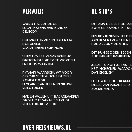
VERVOER
REISTIPS
WORDT ALCOHOL OP
DIT ZIJN DE BEST BETA
LUCHTHAVENS AAN BANDEN
SWIM UP KAMERS IN TUR
GELEGD?
EEN KIJKJE NEMEN BIJ D
HUURAUTOPRIJZEN DALEN OP
AAN ‘IK VERTREK’? HIER 
POPULAIRE
HUN ACCOMMODATIES!
VAKANTIEBESTEMMINGEN
DIT KUN JE DOEN TEGEN
VLIEGTICKETS VANAF SCHIPHOL
TIJDENS HET KAMPEREN
DREIGEN DUURDER TE WORDEN
EN DIT IS WAAROM
JE LAPTOP UIT JE TAS T
HET INCHECKEN: WAARO
RYANAIR WAARSCHUWT VOOR
DAT EIGELIJK?
GESCHRAPTE VLUCHTEN DEZE
ZOMER DOOR
LET OP MET HET KLAKK
LEVERINGSPROBLEMEN NIEUWE
DELEN VAN VAKANTIEFOT
VLIEGTUIGEN
SOCIAL MEDIA
MADEN VALLEN UIT BAGAGEVAKKEN
OP VLUCHT VANAF SCHIPHOL:
VLIEGTUIG KEERT OM
OVER REISNIEUWS.NL