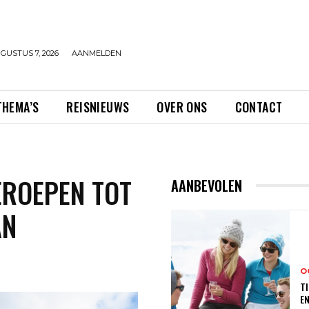
GUSTUS 7, 2026
AANMELDEN
THEMA’S
REISNIEUWS
OVER ONS
CONTACT
EROEPEN TOT
AANBEVOLEN
AN
O
TI
E