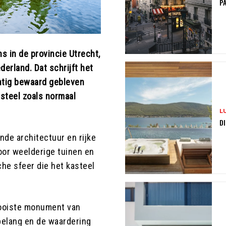
PA
ns in de provincie Utrecht,
erland. Dat schrijft het
chtig bewaard gebleven
steel zoals normaal
L
DI
ende architectuur en rijke
or weelderige tuinen en
che sfeer die het kasteel
 mooiste monument van
elang en de waardering