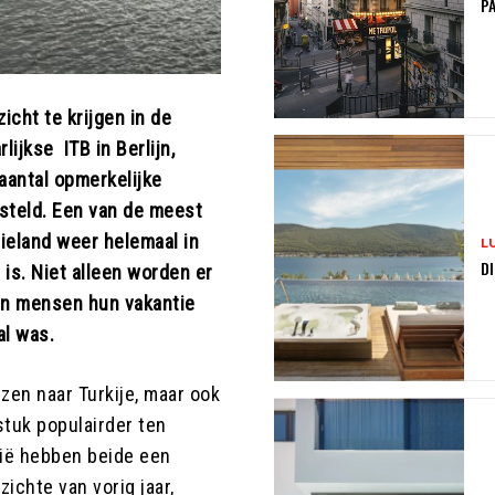
PA
icht te krijgen in de
lijkse ITB in Berlijn,
aantal opmerkelijke
steld. Een van de meest
tieland weer helemaal in
L
DI
is. Niet alleen worden er
en mensen hun vakantie
al was.
izen naar Turkije, maar ook
stuk populairder ten
sië hebben beide een
ichte van vorig jaar,