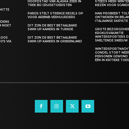
HOOFDSTAD VAN ALASKA ZEER IN
STEEDS MEER WINT
TREK BIJ CRUISETOERISTEN
KIEZEN VOOR SCANDI
 HITTE
PARIJS STELT STRENGE REGELS OP
MAN PROBEERT TOL
VOOR AIRBNB-VERHUURDERS
ONTWIJKEN EN BELA
ITALIAANSE SKIPISTE
IJDENS
M MOET
DIT ZIJN DE BEST BETAALBARE
SWIM UP KAMERS IN TURKIJE
GROTE BEZORGDHEID
KROKUSVAKANTIE
WINTERSPORTERS D
ELOOS
DIT ZIJN DE BEST BETAALBARE
SMELTENDE SNEEUW
O’S VIA
SWIM UP KAMERS IN GRIEKENLAND
WINTERSPORTNACHT
GONDEL STORT NEER,
PERSONEN GEWOND
ÉÉN IN KRITIEKE TO