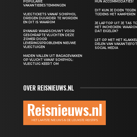
POPULAIRE
HUN ACCOMMODATIES!
VAKANTIEBESTEMMINGEN
DIT KUN JE DOEN TEGEN
VLIEGTICKETS VANAF SCHIPHOL
TIJDENS HET KAMPEREN
DREIGEN DUURDER TE WORDEN
EN DIT IS WAAROM
JE LAPTOP UIT JE TAS T
HET INCHECKEN: WAARO
RYANAIR WAARSCHUWT VOOR
DAT EIGELIJK?
GESCHRAPTE VLUCHTEN DEZE
ZOMER DOOR
LET OP MET HET KLAKK
LEVERINGSPROBLEMEN NIEUWE
DELEN VAN VAKANTIEFOT
VLIEGTUIGEN
SOCIAL MEDIA
MADEN VALLEN UIT BAGAGEVAKKEN
OP VLUCHT VANAF SCHIPHOL:
VLIEGTUIG KEERT OM
OVER REISNIEUWS.NL
Reisnieuws.nl
HET LAATSTE NIEUWS & DE LEUKSTE REISTIPS