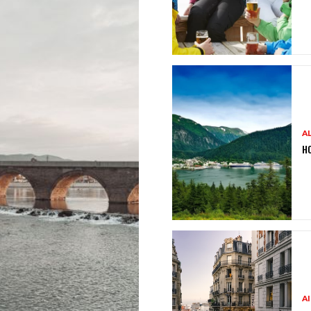
A
HO
A