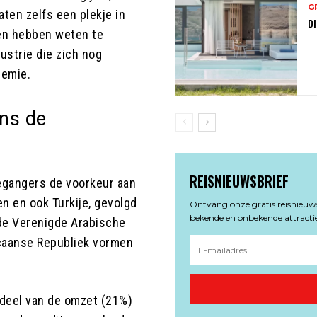
G
ten zelfs een plekje in
DI
en hebben weten te
ustrie die zich nog
demie.
ns de
REISNIEUWSBRIEF
egangers de voorkeur aan
n en ook Turkije, gevolgd
Ontvang onze gratis reisnieuwsb
bekende en onbekende attractie
 de Verenigde Arabische
icaanse Republiek vormen
t deel van de omzet (21%)