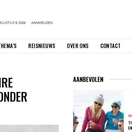
GUSTUS 9, 2026
AANMELDEN
THEMA’S
REISNIEUWS
OVER ONS
CONTACT
IRE
AANBEVOLEN
ONDER
O
TI
E