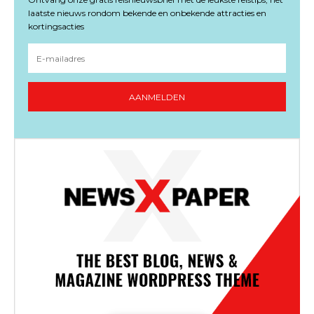
laatste nieuws rondom bekende en onbekende attracties en
kortingsacties
AANMELDEN