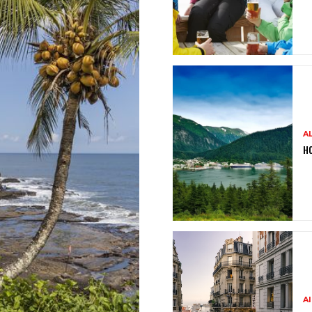
A
HO
A