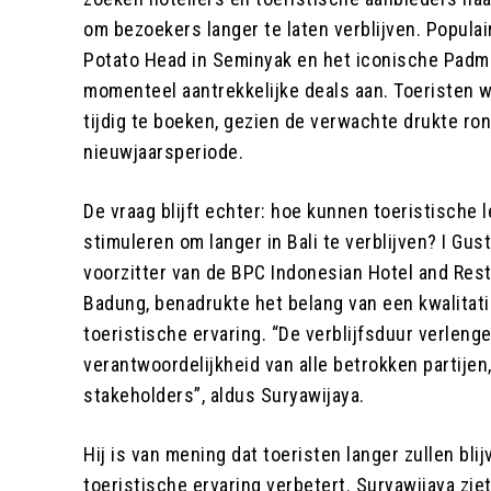
om bezoekers langer te laten verblijven. Populai
Potato Head in Seminyak en het iconische Padma
momenteel aantrekkelijke deals aan. Toeristen
tijdig te boeken, gezien de verwachte drukte ron
nieuwjaarsperiode.
De vraag blijft echter: hoe kunnen toeristische 
stimuleren om langer in Bali te verblijven? I Gus
voorzitter van de BPC Indonesian Hotel and Res
Badung, benadrukte het belang van een kwalitat
toeristische ervaring. “De verblijfsduur verlenge
verantwoordelijkheid van alle betrokken partijen
stakeholders”, aldus Suryawijaya.
Hij is van mening dat toeristen langer zullen blij
toeristische ervaring verbetert. Suryawijaya zie