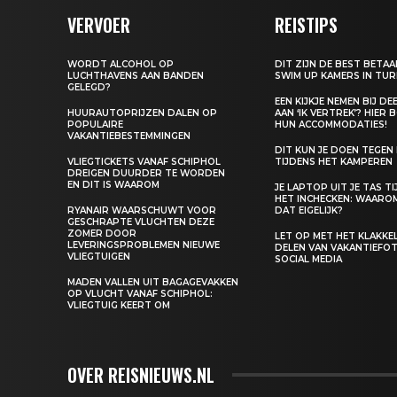
VERVOER
REISTIPS
WORDT ALCOHOL OP
DIT ZIJN DE BEST BETA
LUCHTHAVENS AAN BANDEN
SWIM UP KAMERS IN TUR
GELEGD?
EEN KIJKJE NEMEN BIJ D
HUURAUTOPRIJZEN DALEN OP
AAN ‘IK VERTREK’? HIER 
POPULAIRE
HUN ACCOMMODATIES!
VAKANTIEBESTEMMINGEN
DIT KUN JE DOEN TEGEN
VLIEGTICKETS VANAF SCHIPHOL
TIJDENS HET KAMPEREN
DREIGEN DUURDER TE WORDEN
EN DIT IS WAAROM
JE LAPTOP UIT JE TAS T
HET INCHECKEN: WAARO
RYANAIR WAARSCHUWT VOOR
DAT EIGELIJK?
GESCHRAPTE VLUCHTEN DEZE
ZOMER DOOR
LET OP MET HET KLAKK
LEVERINGSPROBLEMEN NIEUWE
DELEN VAN VAKANTIEFOT
VLIEGTUIGEN
SOCIAL MEDIA
MADEN VALLEN UIT BAGAGEVAKKEN
OP VLUCHT VANAF SCHIPHOL:
VLIEGTUIG KEERT OM
OVER REISNIEUWS.NL