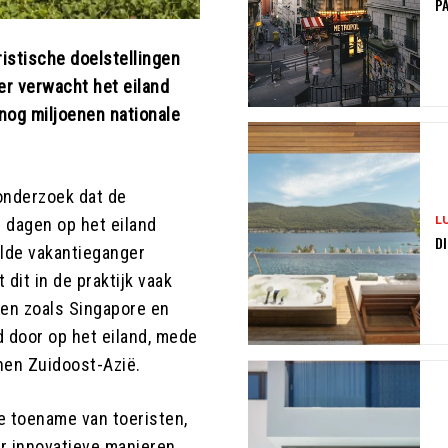
PA
istische doelstellingen
er verwacht het eiland
 nog miljoenen nationale
onderzoek dat de
L
 dagen op het eiland
DI
elde vakantieganger
 dit in de praktijk vaak
nden zoals Singapore en
 door op het eiland, mede
nen Zuidoost-Azië.
e toename van toeristen,
ar innovatieve manieren