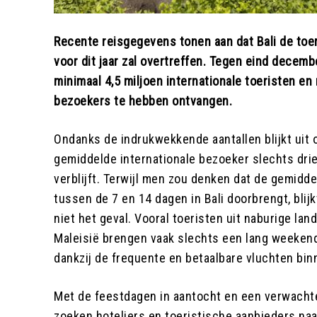
Recente reisgegevens tonen aan dat Bali de toer
voor dit jaar zal overtreffen. Tegen eind decemb
minimaal 4,5 miljoen internationale toeristen en
bezoekers te hebben ontvangen.
Ondanks de indrukwekkende aantallen blijkt uit 
gemiddelde internationale bezoeker slechts drie
verblijft. Terwijl men zou denken dat de gemidd
tussen de 7 en 14 dagen in Bali doorbrengt, blijkt
niet het geval. Vooral toeristen uit naburige la
Maleisië brengen vaak slechts een lang weekend
dankzij de frequente en betaalbare vluchten bin
Met de feestdagen in aantocht en een verwacht
zoeken hoteliers en toeristische aanbieders na