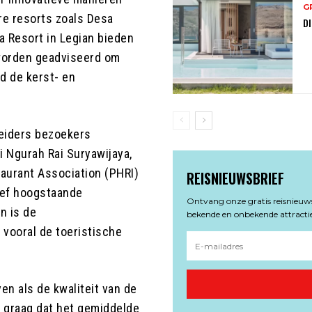
G
re resorts zoals Desa
DI
 Resort in Legian bieden
 worden geadviseerd om
d de kerst- en
leiders bezoekers
ti Ngurah Rai Suryawijaya,
taurant Association (PHRI)
REISNIEUWSBRIEF
ief hoogstaande
Ontvang onze gratis reisnieuwsb
n is de
bekende en onbekende attractie
, vooral de toeristische
ven als de kwaliteit van de
t graag dat het gemiddelde