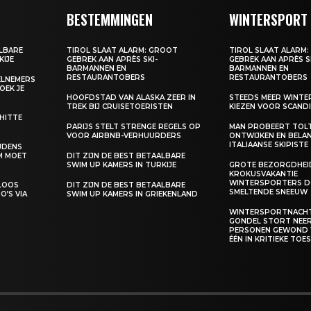
BESTEMMINGEN
WINTERSPORT
ALBARE
TIROL SLAAT ALARM: GROOT
TIROL SLAAT ALARM
KIJE
GEBREK AAN APRÈS SKI-
GEBREK AAN APRÈS S
BARMANNEN EN
BARMANNEN EN
RESTAURANTOBERS
RESTAURANTOBERS
EELNEMERS
BOEK JE
HOOFDSTAD VAN ALASKA ZEER IN
STEEDS MEER WINT
TREK BIJ CRUISETOERISTEN
KIEZEN VOOR SCANDI
 HITTE
PARIJS STELT STRENGE REGELS OP
MAN PROBEERT TOL
VOOR AIRBNB-VERHUURDERS
ONTWIJKEN EN BELA
ITALIAANSE SKIPISTE
IJDENS
M MOET
DIT ZIJN DE BEST BETAALBARE
SWIM UP KAMERS IN TURKIJE
GROTE BEZORGDHEID
KROKUSVAKANTIE
WINTERSPORTERS D
ELOOS
DIT ZIJN DE BEST BETAALBARE
SMELTENDE SNEEUW
O’S VIA
SWIM UP KAMERS IN GRIEKENLAND
WINTERSPORTNACHT
GONDEL STORT NEER,
PERSONEN GEWOND
ÉÉN IN KRITIEKE TO