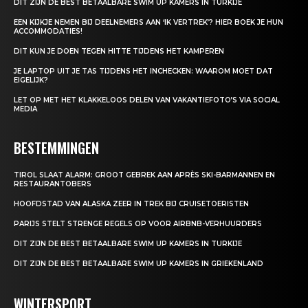
DIT ZIJN DE BEST BETAALBARE SWIM UP KAMERS IN TURKIJE
EEN KIJKJE NEMEN BIJ DEELNEMERS AAN ‘IK VERTREK’? HIER BOEK JE HUN
ACCOMMODATIES!
DIT KUN JE DOEN TEGEN HITTE TIJDENS HET KAMPEREN
JE LAPTOP UIT JE TAS TIJDENS HET INCHECKEN: WAAROM MOET DAT
EIGELIJK?
LET OP MET HET KLAKKELOOS DELEN VAN VAKANTIEFOTO’S VIA SOCIAL
MEDIA
BESTEMMINGEN
TIROL SLAAT ALARM: GROOT GEBREK AAN APRÈS SKI-BARMANNEN EN
RESTAURANTOBERS
HOOFDSTAD VAN ALASKA ZEER IN TREK BIJ CRUISETOERISTEN
PARIJS STELT STRENGE REGELS OP VOOR AIRBNB-VERHUURDERS
DIT ZIJN DE BEST BETAALBARE SWIM UP KAMERS IN TURKIJE
DIT ZIJN DE BEST BETAALBARE SWIM UP KAMERS IN GRIEKENLAND
WINTERSPORT