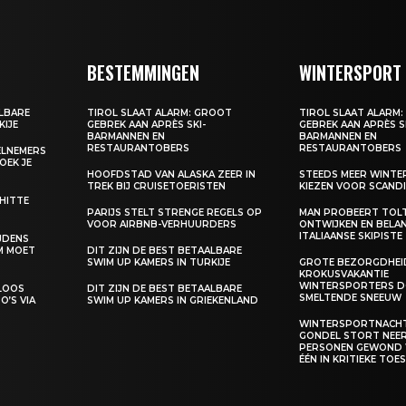
BESTEMMINGEN
WINTERSPORT
ALBARE
TIROL SLAAT ALARM: GROOT
TIROL SLAAT ALARM
KIJE
GEBREK AAN APRÈS SKI-
GEBREK AAN APRÈS S
BARMANNEN EN
BARMANNEN EN
RESTAURANTOBERS
RESTAURANTOBERS
EELNEMERS
BOEK JE
HOOFDSTAD VAN ALASKA ZEER IN
STEEDS MEER WINT
TREK BIJ CRUISETOERISTEN
KIEZEN VOOR SCANDI
 HITTE
PARIJS STELT STRENGE REGELS OP
MAN PROBEERT TOL
VOOR AIRBNB-VERHUURDERS
ONTWIJKEN EN BELA
ITALIAANSE SKIPISTE
IJDENS
M MOET
DIT ZIJN DE BEST BETAALBARE
SWIM UP KAMERS IN TURKIJE
GROTE BEZORGDHEID
KROKUSVAKANTIE
WINTERSPORTERS D
ELOOS
DIT ZIJN DE BEST BETAALBARE
SMELTENDE SNEEUW
O’S VIA
SWIM UP KAMERS IN GRIEKENLAND
WINTERSPORTNACHT
GONDEL STORT NEER,
PERSONEN GEWOND
ÉÉN IN KRITIEKE TO