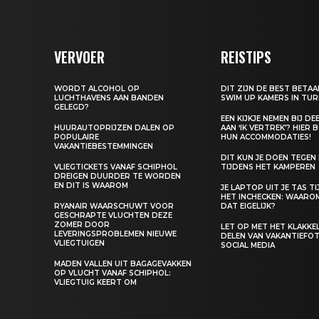
VERVOER
REISTIPS
WORDT ALCOHOL OP
DIT ZIJN DE BEST BETA
LUCHTHAVENS AAN BANDEN
SWIM UP KAMERS IN TUR
GELEGD?
EEN KIJKJE NEMEN BIJ D
HUURAUTOPRIJZEN DALEN OP
AAN ‘IK VERTREK’? HIER 
POPULAIRE
HUN ACCOMMODATIES!
VAKANTIEBESTEMMINGEN
DIT KUN JE DOEN TEGEN
VLIEGTICKETS VANAF SCHIPHOL
TIJDENS HET KAMPEREN
DREIGEN DUURDER TE WORDEN
EN DIT IS WAAROM
JE LAPTOP UIT JE TAS T
HET INCHECKEN: WAARO
RYANAIR WAARSCHUWT VOOR
DAT EIGELIJK?
GESCHRAPTE VLUCHTEN DEZE
ZOMER DOOR
LET OP MET HET KLAKK
LEVERINGSPROBLEMEN NIEUWE
DELEN VAN VAKANTIEFOT
VLIEGTUIGEN
SOCIAL MEDIA
MADEN VALLEN UIT BAGAGEVAKKEN
OP VLUCHT VANAF SCHIPHOL:
VLIEGTUIG KEERT OM