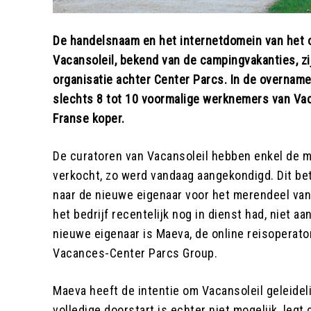
De handelsnaam en het internetdomein van het on
Vacansoleil, bekend van de campingvakanties, z
organisatie achter Center Parcs. In de overname
slechts 8 tot 10 voormalige werknemers van Vac
Franse koper.
De curatoren van Vacansoleil hebben enkel de
verkocht, zo werd vandaag aangekondigd. Dit be
naar de nieuwe eigenaar voor het merendeel va
het bedrijf recentelijk nog in dienst had, niet aan
nieuwe eigenaar is Maeva, de online reisoperato
Vacances-Center Parcs Group.
Maeva heeft de intentie om Vacansoleil geleideli
volledige doorstart is echter niet mogelijk, legt 