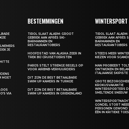
BESTEMMINGEN
WINTERSPORT
ALBARE
TIROL SLAAT ALARM: GROOT
TIROL SLAAT ALARM
KIJE
GEBREK AAN APRÈS SKI-
GEBREK AAN APRÈS S
BARMANNEN EN
BARMANNEN EN
RESTAURANTOBERS
RESTAURANTOBERS
EELNEMERS
BOEK JE
HOOFDSTAD VAN ALASKA ZEER IN
STEEDS MEER WINT
TREK BIJ CRUISETOERISTEN
KIEZEN VOOR SCANDI
 HITTE
PARIJS STELT STRENGE REGELS OP
MAN PROBEERT TOL
VOOR AIRBNB-VERHUURDERS
ONTWIJKEN EN BELA
ITALIAANSE SKIPISTE
IJDENS
M MOET
DIT ZIJN DE BEST BETAALBARE
SWIM UP KAMERS IN TURKIJE
GROTE BEZORGDHEID
KROKUSVAKANTIE
WINTERSPORTERS D
ELOOS
DIT ZIJN DE BEST BETAALBARE
SMELTENDE SNEEUW
O’S VIA
SWIM UP KAMERS IN GRIEKENLAND
WINTERSPORTNACHT
GONDEL STORT NEER,
PERSONEN GEWOND
ÉÉN IN KRITIEKE TO