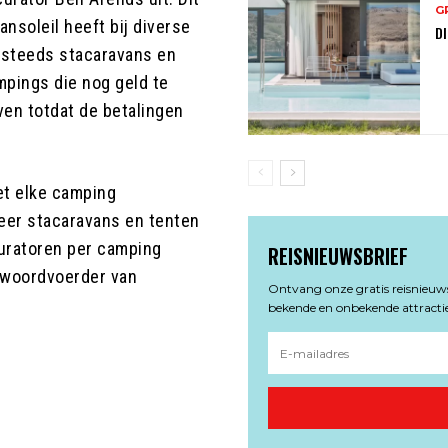
G
ansoleil heeft bij diverse
DI
 steeds stacaravans en
mpings die nog geld te
ven totdat de betalingen
et elke camping
weer stacaravans en tenten
curatoren per camping
REISNIEUWSBRIEF
 woordvoerder van
Ontvang onze gratis reisnieuwsb
bekende en onbekende attractie