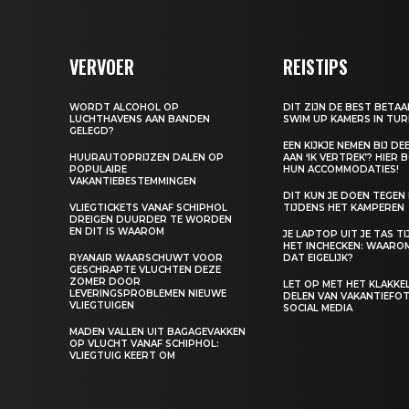
VERVOER
REISTIPS
WORDT ALCOHOL OP
DIT ZIJN DE BEST BETA
LUCHTHAVENS AAN BANDEN
SWIM UP KAMERS IN TUR
GELEGD?
EEN KIJKJE NEMEN BIJ D
HUURAUTOPRIJZEN DALEN OP
AAN ‘IK VERTREK’? HIER 
POPULAIRE
HUN ACCOMMODATIES!
VAKANTIEBESTEMMINGEN
DIT KUN JE DOEN TEGEN
VLIEGTICKETS VANAF SCHIPHOL
TIJDENS HET KAMPEREN
DREIGEN DUURDER TE WORDEN
EN DIT IS WAAROM
JE LAPTOP UIT JE TAS T
HET INCHECKEN: WAARO
RYANAIR WAARSCHUWT VOOR
DAT EIGELIJK?
GESCHRAPTE VLUCHTEN DEZE
ZOMER DOOR
LET OP MET HET KLAKK
LEVERINGSPROBLEMEN NIEUWE
DELEN VAN VAKANTIEFOT
VLIEGTUIGEN
SOCIAL MEDIA
MADEN VALLEN UIT BAGAGEVAKKEN
OP VLUCHT VANAF SCHIPHOL:
VLIEGTUIG KEERT OM