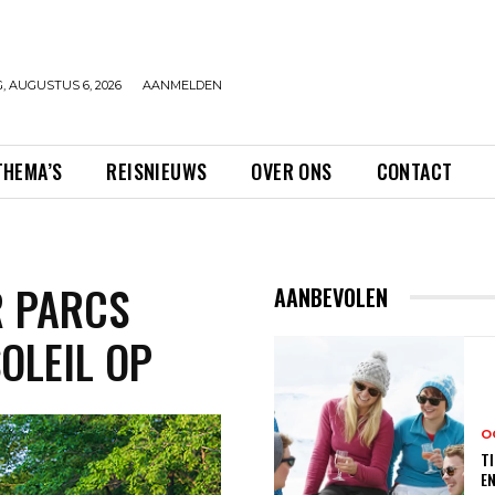
 AUGUSTUS 6, 2026
AANMELDEN
THEMA’S
REISNIEUWS
OVER ONS
CONTACT
R PARCS
AANBEVOLEN
OLEIL OP
O
TI
E