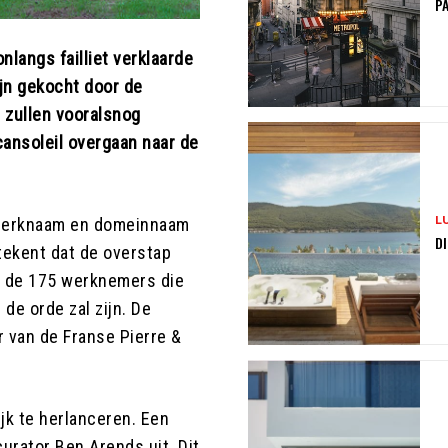
PA
langs failliet verklaarde
ijn gekocht door de
 zullen vooralsnog
ansoleil overgaan naar de
L
 merknaam en domeinnaam
DI
tekent dat de overstap
n de 175 werknemers die
 de orde zal zijn. De
r van de Franse Pierre &
jk te herlanceren. Een
curator Ben Arends uit. Dit