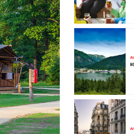
A
HO
A