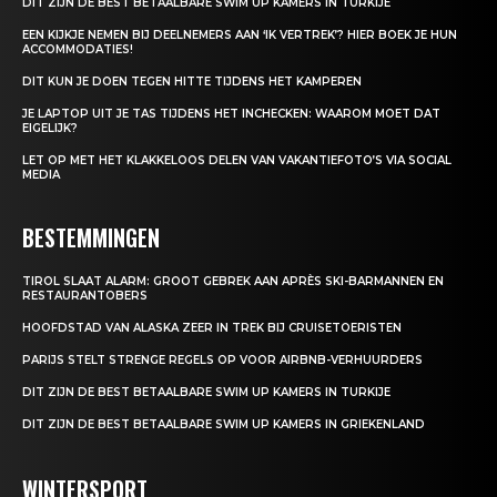
DIT ZIJN DE BEST BETAALBARE SWIM UP KAMERS IN TURKIJE
EEN KIJKJE NEMEN BIJ DEELNEMERS AAN ‘IK VERTREK’? HIER BOEK JE HUN
ACCOMMODATIES!
DIT KUN JE DOEN TEGEN HITTE TIJDENS HET KAMPEREN
JE LAPTOP UIT JE TAS TIJDENS HET INCHECKEN: WAAROM MOET DAT
EIGELIJK?
LET OP MET HET KLAKKELOOS DELEN VAN VAKANTIEFOTO’S VIA SOCIAL
MEDIA
BESTEMMINGEN
TIROL SLAAT ALARM: GROOT GEBREK AAN APRÈS SKI-BARMANNEN EN
RESTAURANTOBERS
HOOFDSTAD VAN ALASKA ZEER IN TREK BIJ CRUISETOERISTEN
PARIJS STELT STRENGE REGELS OP VOOR AIRBNB-VERHUURDERS
DIT ZIJN DE BEST BETAALBARE SWIM UP KAMERS IN TURKIJE
DIT ZIJN DE BEST BETAALBARE SWIM UP KAMERS IN GRIEKENLAND
WINTERSPORT