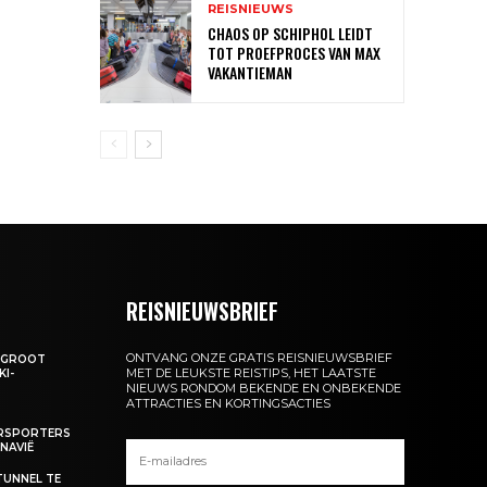
REISNIEUWS
CHAOS OP SCHIPHOL LEIDT
TOT PROEFPROCES VAN MAX
VAKANTIEMAN
REISNIEUWSBRIEF
ONTVANG ONZE GRATIS REISNIEUWSBRIEF
: GROOT
MET DE LEUKSTE REISTIPS, HET LAATSTE
KI-
NIEUWS RONDOM BEKENDE EN ONBEKENDE
ATTRACTIES EN KORTINGSACTIES
ERSPORTERS
NAVIË
TUNNEL TE