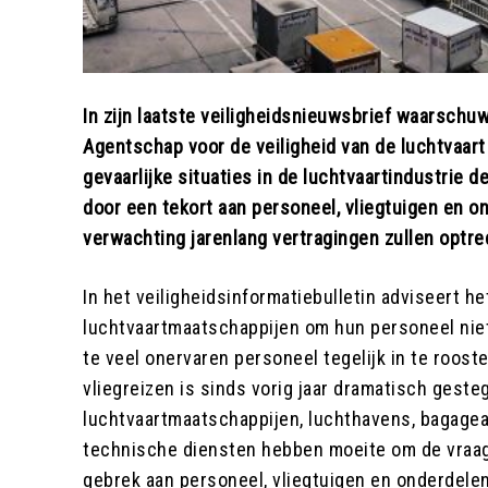
In zijn laatste veiligheidsnieuwsbrief waarschu
Agentschap voor de veiligheid van de luchtvaart
gevaarlijke situaties in de luchtvaartindustrie d
door een tekort aan personeel, vliegtuigen en o
verwachting jarenlang vertragingen zullen optre
In het veiligheidsinformatiebulletin adviseert h
luchtvaartmaatschappijen om hun personeel niet
te veel onervaren personeel tegelijk in te roost
vliegreizen is sinds vorig jaar dramatisch geste
luchtvaartmaatschappijen, luchthavens, bagage
technische diensten hebben moeite om de vraag
gebrek aan personeel, vliegtuigen en onderdele