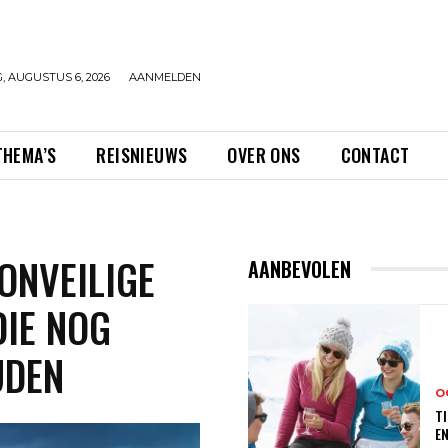
 AUGUSTUS 6, 2026
AANMELDEN
THEMA’S
REISNIEUWS
OVER ONS
CONTACT
ONVEILIGE
AANBEVOLEN
DIE NOG
UDEN
O
TI
E