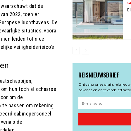
G
t waarschuwt dat de
DI
van 2022, toen er
 Europese luchthavens. De
aarlijke situaties, vooral
nnen leiden tot meer
ijke veiligheidsrisico’s.
ten
REISNIEUWSBRIEF
aatschappijen,
Ontvang onze gratis reisnieuwsb
 om hun toch al schaarse
bekende en onbekende attractie
 voor om de
n te passen om rekening
iceerd cabinepersoneel,
evenals de
rdelen.