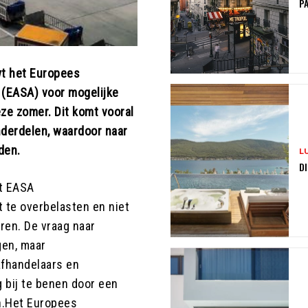
PA
wt het Europees
 (EASA) voor mogelijke
eze zomer. Dit komt vooral
nderdelen, waardoor naar
den.
L
DI
et EASA
 te overbelasten en niet
eren. De vraag naar
gen, maar
afhandelaars en
 bij te benen door een
n.Het Europees