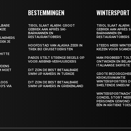
BESTEMMINGEN
WINTERSPORT
ALBARE
TIROL SLAAT ALARM: GROOT
TIROL SLAAT ALARM
KIJE
GEBREK AAN APRÈS SKI-
GEBREK AAN APRÈS S
BARMANNEN EN
BARMANNEN EN
RESTAURANTOBERS
RESTAURANTOBERS
EELNEMERS
BOEK JE
HOOFDSTAD VAN ALASKA ZEER IN
STEEDS MEER WINT
TREK BIJ CRUISETOERISTEN
KIEZEN VOOR SCANDI
 HITTE
PARIJS STELT STRENGE REGELS OP
MAN PROBEERT TOL
VOOR AIRBNB-VERHUURDERS
ONTWIJKEN EN BELA
ITALIAANSE SKIPISTE
IJDENS
M MOET
DIT ZIJN DE BEST BETAALBARE
SWIM UP KAMERS IN TURKIJE
GROTE BEZORGDHEID
KROKUSVAKANTIE
WINTERSPORTERS D
ELOOS
DIT ZIJN DE BEST BETAALBARE
SMELTENDE SNEEUW
O’S VIA
SWIM UP KAMERS IN GRIEKENLAND
WINTERSPORTNACHT
GONDEL STORT NEER,
PERSONEN GEWOND
ÉÉN IN KRITIEKE TO