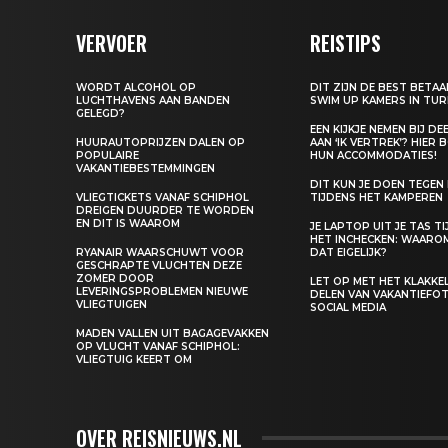
VERVOER
REISTIPS
WORDT ALCOHOL OP
DIT ZIJN DE BEST BETA
LUCHTHAVENS AAN BANDEN
SWIM UP KAMERS IN TUR
GELEGD?
EEN KIJKJE NEMEN BIJ D
HUURAUTOPRIJZEN DALEN OP
AAN ‘IK VERTREK’? HIER 
POPULAIRE
HUN ACCOMMODATIES!
VAKANTIEBESTEMMINGEN
DIT KUN JE DOEN TEGEN
VLIEGTICKETS VANAF SCHIPHOL
TIJDENS HET KAMPEREN
DREIGEN DUURDER TE WORDEN
EN DIT IS WAAROM
JE LAPTOP UIT JE TAS T
HET INCHECKEN: WAARO
RYANAIR WAARSCHUWT VOOR
DAT EIGELIJK?
GESCHRAPTE VLUCHTEN DEZE
ZOMER DOOR
LET OP MET HET KLAKK
LEVERINGSPROBLEMEN NIEUWE
DELEN VAN VAKANTIEFOT
VLIEGTUIGEN
SOCIAL MEDIA
MADEN VALLEN UIT BAGAGEVAKKEN
OP VLUCHT VANAF SCHIPHOL:
VLIEGTUIG KEERT OM
OVER REISNIEUWS.NL