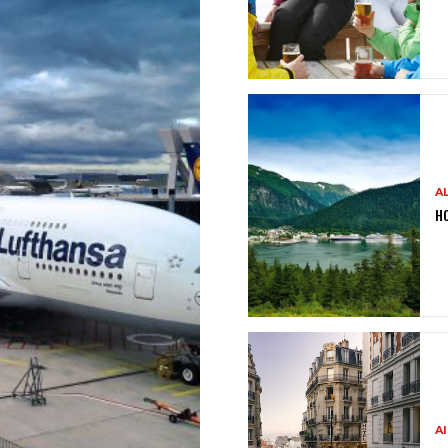
A
HO
A